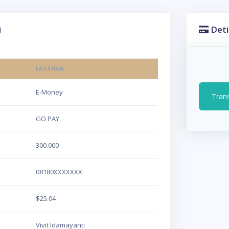
i
Deti
LAYANAN
E-Money
Tran
GO PAY
300.000
08180XXXXXXX
$25.04
Vivit Idamayanti