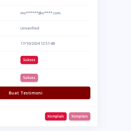
mo******@o****.com
Unverified
17/10/2024
12:51:48
Sukses
Sukses
Buat Testimoni
Komplain
Komplain