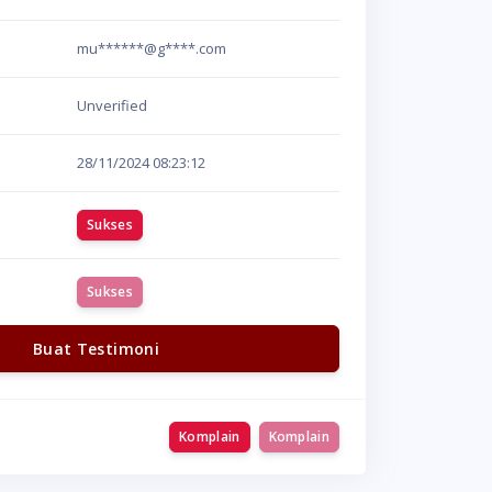
mu******@g****.com
Unverified
28/11/2024
08:23:12
Sukses
Sukses
Buat Testimoni
Komplain
Komplain