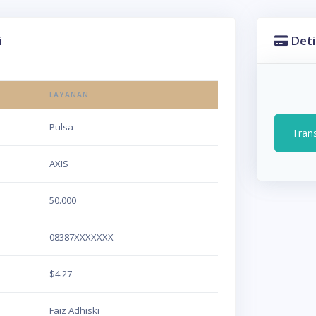
i
Deti
LAYANAN
Pulsa
Tran
AXIS
50.000
08387XXXXXXX
$4.27
Faiz Adhiski