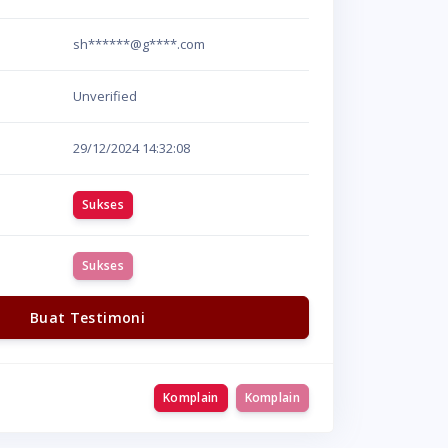
sh******@g****.com
Unverified
29/12/2024
14:32:08
Sukses
Sukses
Buat Testimoni
Komplain
Komplain