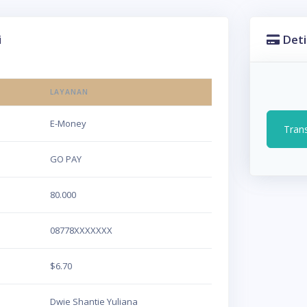
i
Deti
LAYANAN
E-Money
Tran
GO PAY
80.000
08778XXXXXXX
$6.70
Dwie Shantie Yuliana