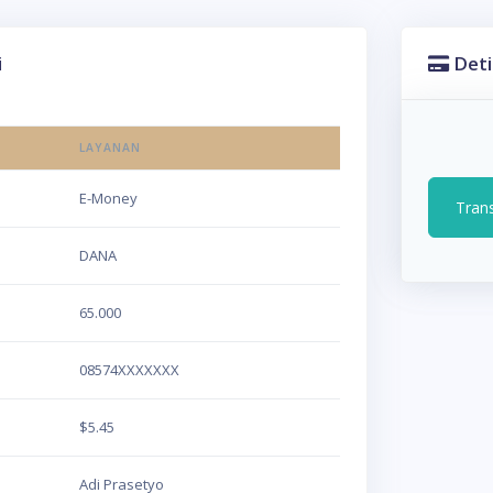
i
Deti
LAYANAN
E-Money
Tran
DANA
65.000
08574XXXXXXX
$5.45
Adi Prasetyo