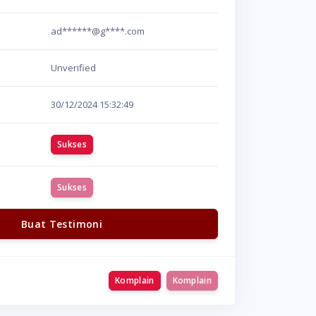
ad******@g****.com
Unverified
30/12/2024
15:32:49
Sukses
Sukses
Buat Testimoni
Komplain
Komplain