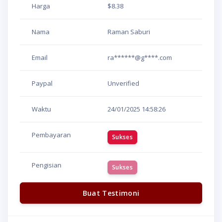
Harga
$8.38
Nama
Raman Saburi
Email
ra******@g****.com
Paypal
Unverified
Waktu
24/01/2025
14:58:26
Pembayaran
Sukses
Pengisian
Sukses
Buat Testimoni