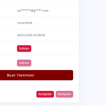
aa******@g****.com
Unverified
26/01/2025
07:49:58
Sukses
Sukses
Buat Testimoni
Komplain
Komplain