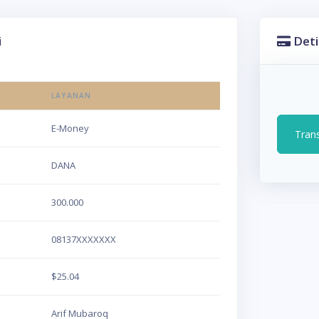
i
Deti
LAYANAN
E-Money
Tran
DANA
300.000
08137XXXXXXX
$25.04
Arif Mubaroq