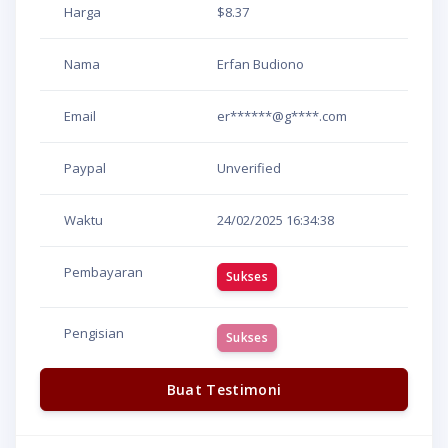
Harga
$8.37
Nama
Erfan Budiono
Email
er******@g****.com
Paypal
Unverified
Waktu
24/02/2025
16:34:38
Pembayaran
Sukses
Pengisian
Sukses
Buat Testimoni