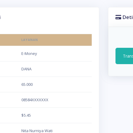
i
Deti
LAYANAN
E-Money
Tran
DANA
65.000
08584XXXXXXX
$5.45
Nita Nurniya Wati