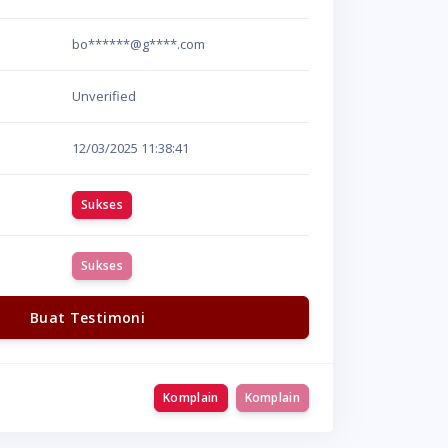
bo******@g****.com
Unverified
12/03/2025
11:38:41
Sukses
Sukses
Buat Testimoni
Komplain
Komplain