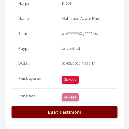
Harga
$12.41
Nama
Muhamad Azwar Hadi
Email
wa******@g****.com
Paypal
Unverified
Waktu
02/05/2025
19:29:14
Pembayaran
Sukses
Pengisian
Sukses
Buat Testimoni