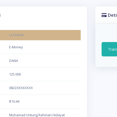
i
Deti
LAYANAN
E-Money
Tran
DANA
125.000
08223XXXXXXX
$10.44
Muhamad Untung Rahman Hidayat