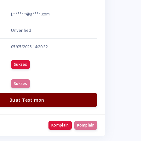
j.******@g****.com
Unverified
05/05/2025
14:20:32
Sukses
Sukses
Buat Testimoni
Komplain
Komplain