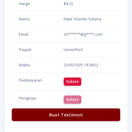
Harga
$4.32
Nama
Dwie Shantie Yuliana
Email
sh******@g****.com
Paypal
Unverified
Waktu
23/05/2025
14:38:52
Pembayaran
Sukses
Pengisian
Sukses
Buat Testimoni