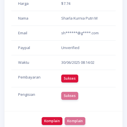
Harga
$7.74
Nama
Sharla Kurnia Putri M
Email
sh******@g****.com
Paypal
Unverified
Waktu
30/06/2025
08:14:02
Pembayaran
Sukses
Pengisian
Sukses
Komplain
Komplain