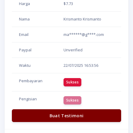
Harga
$7.73
Nama
Krismanto Krismanto
Email
ma******@g****.com
Paypal
Unverified
Waktu
22/07/2025
16:53:56
Pembayaran
Sukses
Pengisian
Sukses
Buat Testimoni