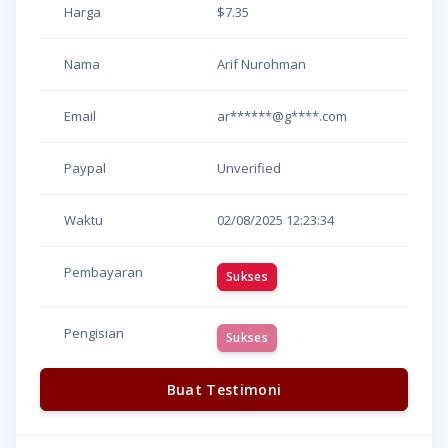
Harga
$7.35
Nama
Arif Nurohman
Email
ar******@g****.com
Paypal
Unverified
Waktu
02/08/2025
12:23:34
Pembayaran
Sukses
Pengisian
Sukses
Buat Testimoni