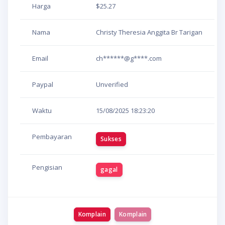
Harga
$25.27
Nama
Christy Theresia Anggita Br Tarigan
Email
ch******@g****.com
Paypal
Unverified
Waktu
15/08/2025
18:23:20
Pembayaran
Sukses
Pengisian
gagal
Komplain
Komplain