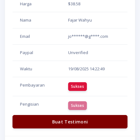
Harga
$38.58
Nama
Fajar Wahyu
Email
jo******@g****.com
Paypal
Unverified
Waktu
19/08/2025
14:22:49
Pembayaran
Sukses
Pengisian
Sukses
Buat Testimoni