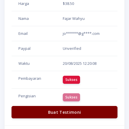
Harga
$38.50
Nama
Fajar Wahyu
Email
jo******@g****.com
Paypal
Unverified
Waktu
20/08/2025
12:20:08
Pembayaran
Sukses
Pengisian
Sukses
Buat Testimoni