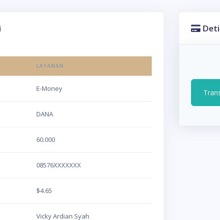
i
Deti
LAYANAN
E-Money
Tran
DANA
60.000
08576XXXXXXX
$4.65
Vicky Ardian Syah