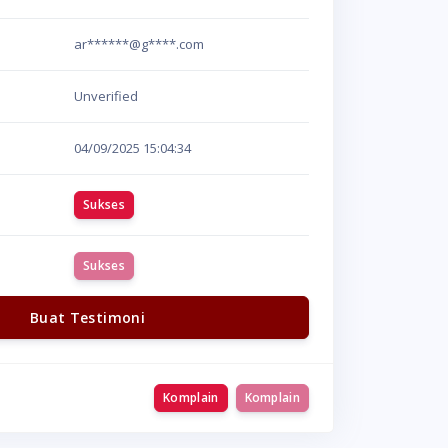
ar******@g****.com
Unverified
04/09/2025
15:04:34
Sukses
Sukses
Buat Testimoni
Komplain
Komplain