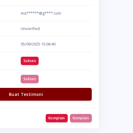
ma******@g****.com
Unverified
05/09/2025
15:06:40
Sukses
Sukses
Buat Testimoni
Komplain
Komplain