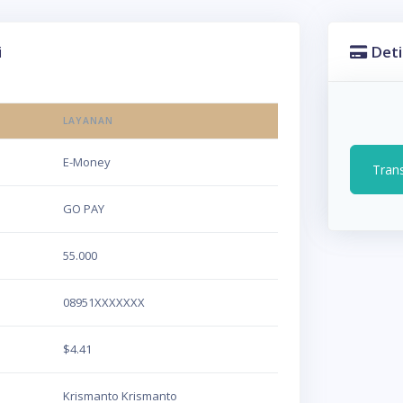
i
Deti
LAYANAN
E-Money
Tran
GO PAY
55.000
08951XXXXXXX
$4.41
Krismanto Krismanto