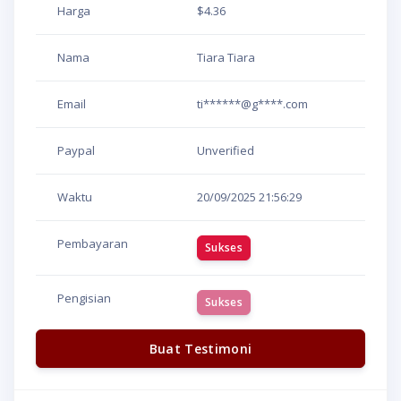
Harga
$4.36
Nama
Tiara Tiara
Email
ti******@g****.com
Paypal
Unverified
Waktu
20/09/2025
21:56:29
Pembayaran
Sukses
Pengisian
Sukses
Buat Testimoni