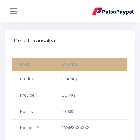
Detail Transaksi
NAMA
LAYANAN
Produk
E-Money
Provider
GO PAY
Nominal
60.000
Nomor HP
08966XXXXXXX