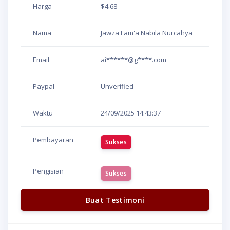
Harga
$4.68
Nama
Jawza Lam'a Nabila Nurcahya
Email
ai******@g****.com
Paypal
Unverified
Waktu
24/09/2025
14:43:37
Pembayaran
Sukses
Pengisian
Sukses
Buat Testimoni