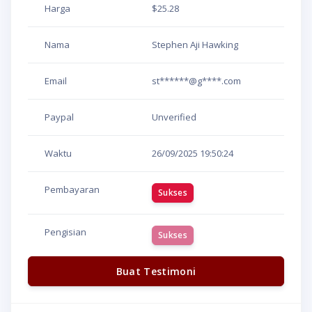
Harga
$25.28
Nama
Stephen Aji Hawking
Email
st******@g****.com
Paypal
Unverified
Waktu
26/09/2025
19:50:24
Pembayaran
Sukses
Pengisian
Sukses
Buat Testimoni