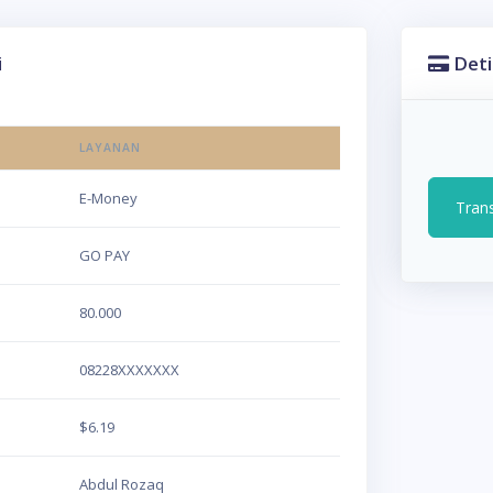
i
Deti
LAYANAN
E-Money
Tran
GO PAY
80.000
08228XXXXXXX
$6.19
Abdul Rozaq