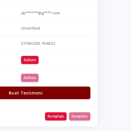
ab******@g****.com
Unverified
27/09/2025
19:46:52
Sukses
Sukses
Buat Testimoni
Komplain
Komplain