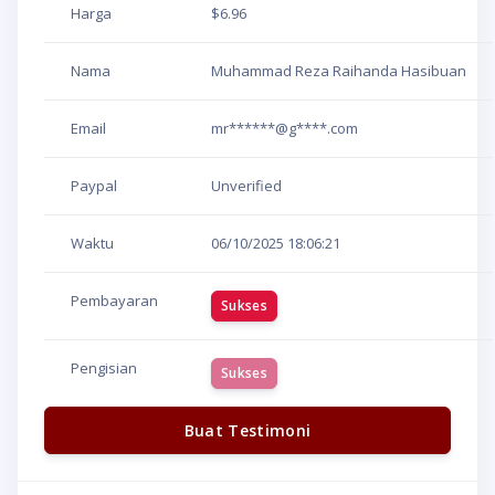
Harga
$6.96
Nama
Muhammad Reza Raihanda Hasibuan
Email
mr******@g****.com
Paypal
Unverified
Waktu
06/10/2025
18:06:21
Pembayaran
Sukses
Pengisian
Sukses
Buat Testimoni