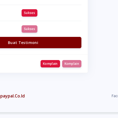
Sukses
Sukses
Buat Testimoni
Komplain
Komplain
paypal.Co.Id
Fac