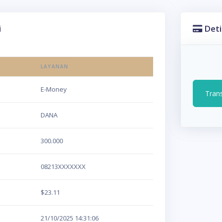
i
Deti
LAYANAN
E-Money
Tran
DANA
300.000
08213XXXXXXX
$23.11
21/10/2025
14:31:06