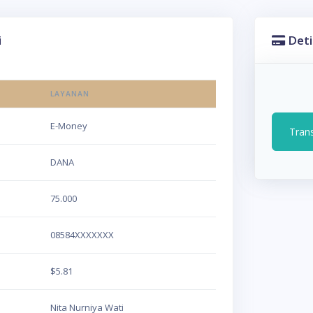
i
Deti
LAYANAN
E-Money
Tran
DANA
75.000
08584XXXXXXX
$5.81
Nita Nurniya Wati