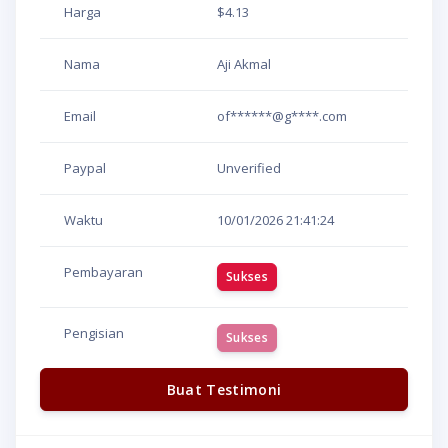
Harga
$4.13
Nama
Aji Akmal
Email
of******@g****.com
Paypal
Unverified
Waktu
10/01/2026
21:41:24
Pembayaran
Sukses
Pengisian
Sukses
Buat Testimoni