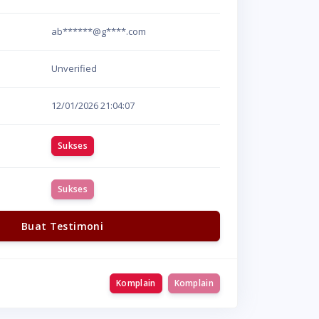
ab******@g****.com
Unverified
12/01/2026
21:04:07
Sukses
Sukses
Buat Testimoni
Komplain
Komplain