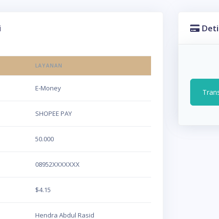
i
Deti
LAYANAN
E-Money
Tran
SHOPEE PAY
50.000
08952XXXXXXX
$4.15
Hendra Abdul Rasid