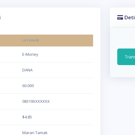
i
Deti
LAYANAN
E-Money
Tran
DANA
60.000
08319XXXXXXX
$4.85
Maran Tamak