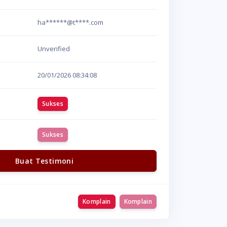
ha******@t****.com
Unverified
20/01/2026
08:34:08
Sukses
Sukses
Buat Testimoni
Komplain
Komplain