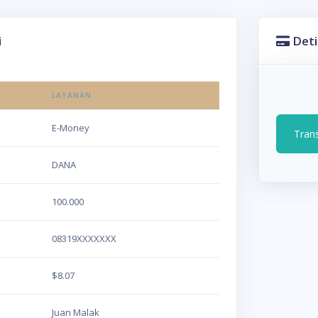
i
Deti
LAYANAN
E-Money
Tran
DANA
100.000
08319XXXXXXX
$8.07
Juan Malak