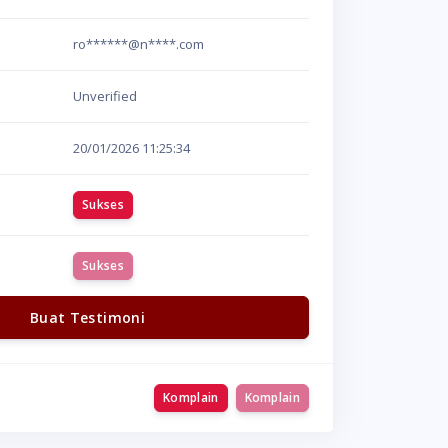
ro******@n****.com
Unverified
20/01/2026
11:25:34
Sukses
Sukses
Buat Testimoni
Komplain
Komplain