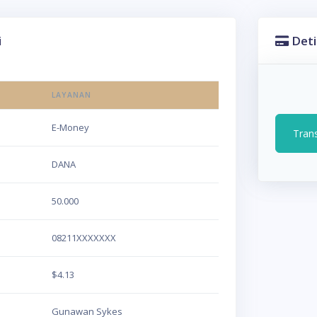
i
Deti
LAYANAN
E-Money
Tran
DANA
50.000
08211XXXXXXX
$4.13
Gunawan Sykes