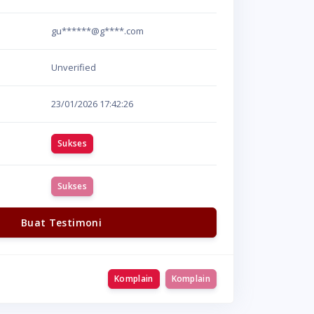
gu******@g****.com
Unverified
23/01/2026
17:42:26
Sukses
Sukses
Buat Testimoni
Komplain
Komplain