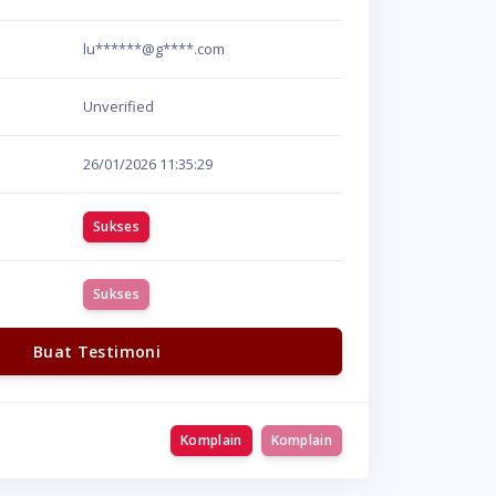
lu******@g****.com
Unverified
26/01/2026
11:35:29
Sukses
Sukses
Buat Testimoni
Komplain
Komplain