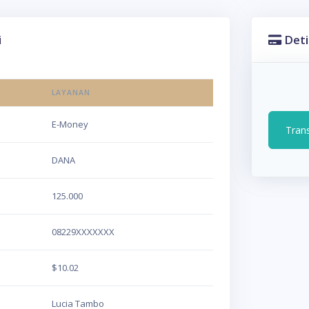
i
Deti
LAYANAN
E-Money
Tran
DANA
125.000
08229XXXXXXX
$10.02
Lucia Tambo