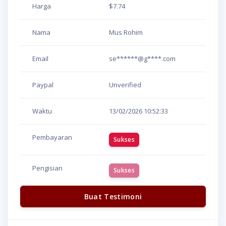
Harga
$7.74
Nama
Mus Rohim
Email
se******@g****.com
Paypal
Unverified
Waktu
13/02/2026
10:52:33
Pembayaran
Sukses
Pengisian
Sukses
Buat Testimoni