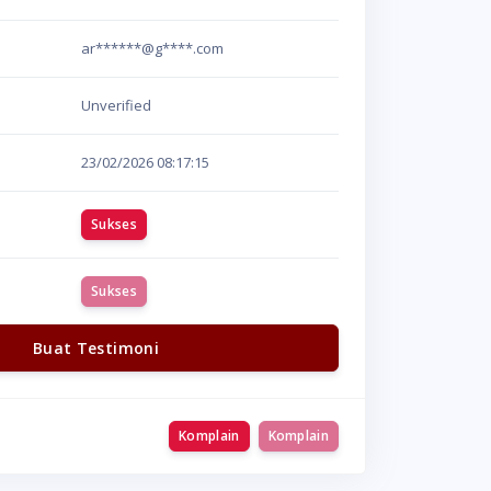
ar******@g****.com
Unverified
23/02/2026
08:17:15
Sukses
Sukses
Buat Testimoni
Komplain
Komplain