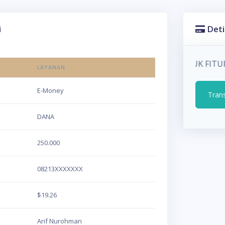
i
Deti
INFO!!! GESER KE KANAN UNTUK FIT
LAYANAN
E-Money
Tran
DANA
250.000
08213XXXXXXX
$19.26
Arif Nurohman