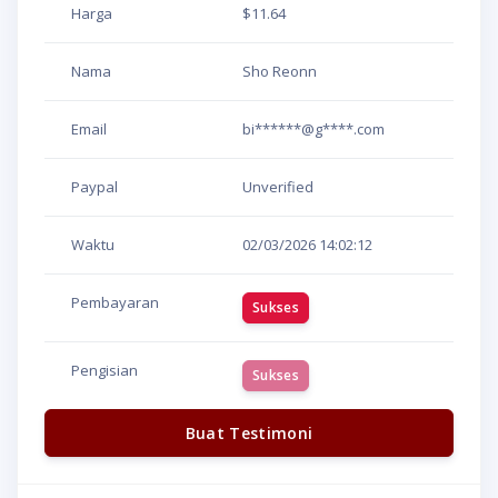
Harga
$11.64
Nama
Sho Reonn
Email
bi******@g****.com
Paypal
Unverified
Waktu
02/03/2026
14:02:12
Pembayaran
Sukses
Pengisian
Sukses
Buat Testimoni