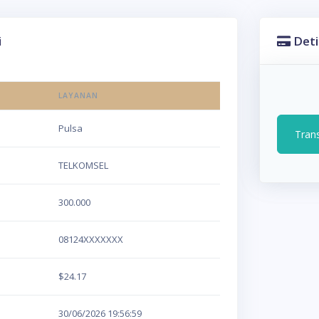
i
Deti
LAYANAN
Pulsa
Tran
TELKOMSEL
300.000
08124XXXXXXX
$24.17
30/06/2026
19:56:59