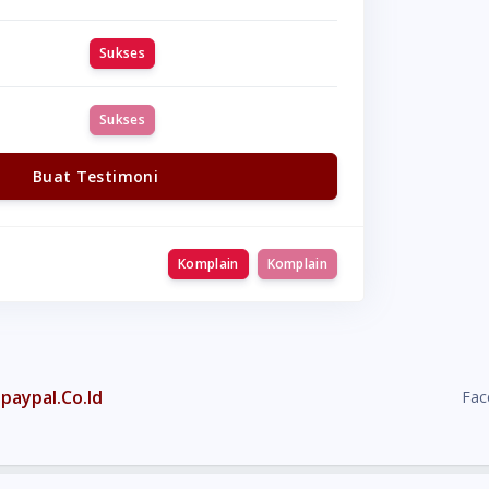
Sukses
Sukses
Buat Testimoni
Komplain
Komplain
paypal.Co.Id
Fac