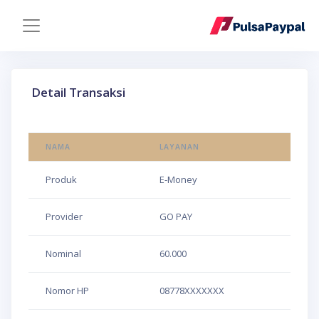
Detail Transaksi
NAMA
LAYANAN
Produk
E-Money
Provider
GO PAY
Nominal
60.000
Nomor HP
08778XXXXXXX